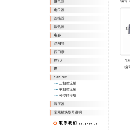
编号:
继电器
电位器
连接器
散热器
电容
晶闸管
西门康
IXYS
名称
编号
IR
SanRex
三相整流桥
单相整流桥
可控硅模块
调压器
常规模块型号说明