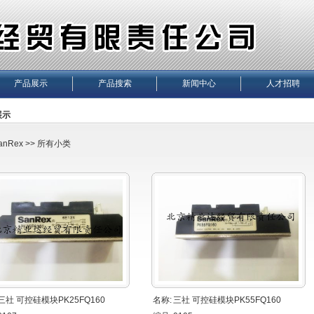
产品展示
产品搜索
新闻中心
人才招聘
展示
anRex
>> 所有小类
三社 可控硅模块PK25FQ160
名称:
三社 可控硅模块PK55FQ160