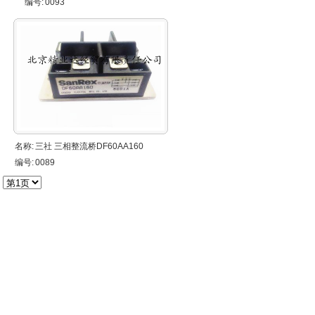
编号:
0093
名称:
三社 三相整流桥DF60AA160
编号:
0089
：