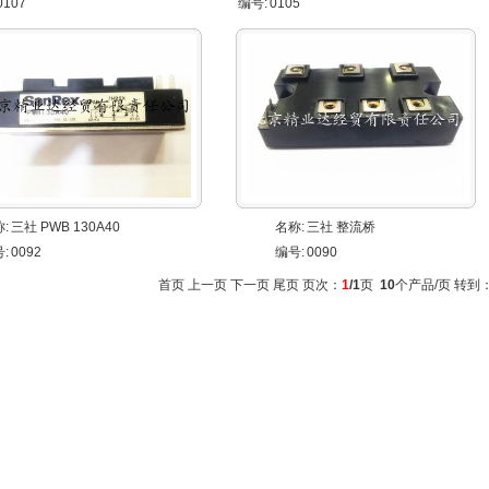
0107
编号:
0105
:
三社 PWB 130A40
名称:
三社 整流桥
:
0092
编号:
0090
首页 上一页 下一页 尾页 页次：
1
/1
页
10
个产品/页 转到